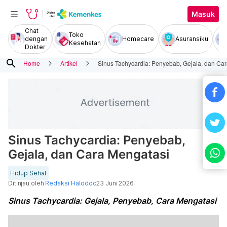
Masuk
Chat
Toko
dengan
Homecare
Asuransiku
Kesehatan
Dokter
search
Home
Artikel
Sinus Tachycardia: Penyebab, Gejala, dan Ca
Sinus Tachycardia: Penyebab,
Gejala, dan Cara Mengatasi
Hidup Sehat
Ditinjau oleh
Redaksi Halodoc
23 Juni 2026
Sinus Tachycardia: Gejala, Penyebab, Cara Mengatasi