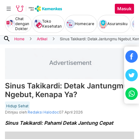
Masuk
Chat
Toko
dengan
Homecare
Asuransiku
Kesehatan
Dokter
search
Home
Artikel
Sinus Takikardi: Detak Jantungmu Ngebut, Ke
Sinus Takikardi: Detak Jantungmu
Ngebut, Kenapa Ya?
Hidup Sehat
Ditinjau oleh
Redaksi Halodoc
07 April 2026
Sinus Takikardi: Pahami Detak Jantung Cepat