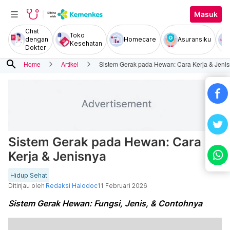
Masuk
Chat
Toko
dengan
Homecare
Asuransiku
Kesehatan
Dokter
search
Home
Artikel
Sistem Gerak pada Hewan: Cara Kerja & Jeni
Sistem Gerak pada Hewan: Cara
Kerja & Jenisnya
Hidup Sehat
Ditinjau oleh
Redaksi Halodoc
11 Februari 2026
Sistem Gerak Hewan: Fungsi, Jenis, & Contohnya