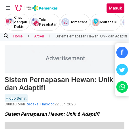
Masuk
Chat
Toko
dengan
Homecare
Asuransiku
Kesehatan
Dokter
search
Home
Artikel
Sistem Pernapasan Hewan: Unik dan Adaptif!
Sistem Pernapasan Hewan: Unik
dan Adaptif!
Hidup Sehat
Ditinjau oleh
Redaksi Halodoc
22 Juni 2026
Sistem Pernapasan Hewan: Unik & Adaptif!