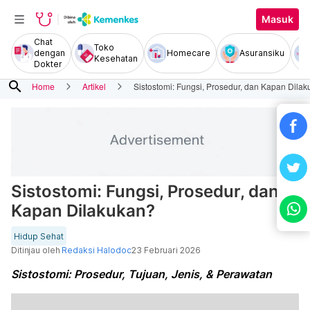
Masuk
Chat
Toko
dengan
Homecare
Asuransiku
Kesehatan
Dokter
search
Home
Artikel
Sistostomi: Fungsi, Prosedur, dan Kapan Dila
Sistostomi: Fungsi, Prosedur, dan
Kapan Dilakukan?
Hidup Sehat
Ditinjau oleh
Redaksi Halodoc
23 Februari 2026
Sistostomi: Prosedur, Tujuan, Jenis, & Perawatan