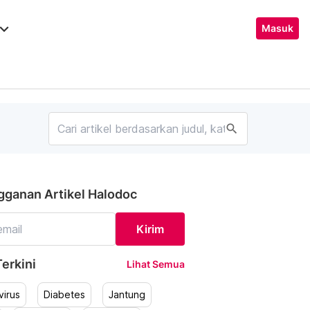
ard_arrow_down
Masuk
search
gganan Artikel Halodoc
Kirim
erkini
Lihat Semua
irus
Diabetes
Jantung