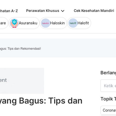
keyboard_arrow_down
keybo
Perawatan Khusus
Cek Kesehatan Mandiri
hatan A-Z
are
Asuransiku
Haloskin
Halofit
gus: Tips dan Rekomendasi!
Berlan
yang Bagus: Tips dan
Topik T
Coronav