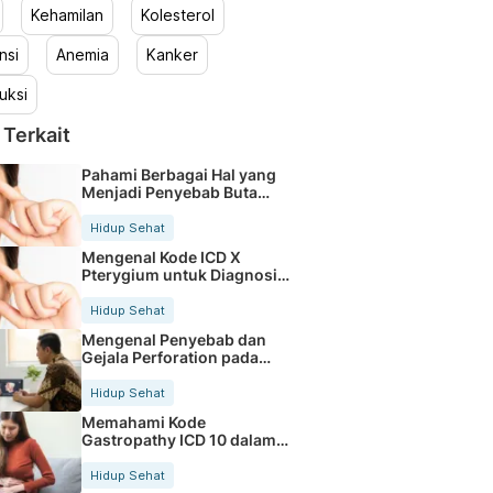
Kehamilan
Kolesterol
nsi
Anemia
Kanker
uksi
 Terkait
Pahami Berbagai Hal yang
Menjadi Penyebab Buta
Warna
Hidup Sehat
Mengenal Kode ICD X
Pterygium untuk Diagnosis
Mata
Hidup Sehat
Mengenal Penyebab dan
Gejala Perforation pada
Tubuh
Hidup Sehat
Memahami Kode
Gastropathy ICD 10 dalam
Rekam Medis Pasien
Hidup Sehat