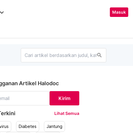
ard_arrow_down
Masuk
search
gganan Artikel Halodoc
Kirim
erkini
Lihat Semua
irus
Diabetes
Jantung