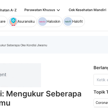
keyboard_arrow_down
keybo
Perawatan Khusus
Cek Kesehatan Mandiri
hatan A-Z
are
Asuransiku
Haloskin
Halofit
ngukur Seberapa Oke Kondisi Jiwamu
Berlan
ri: Mengukur Seberapa
Topik T
amu
Coronav