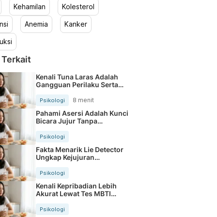
Kehamilan
Kolesterol
nsi
Anemia
Kanker
uksi
 Terkait
Kenali Tuna Laras Adalah
Gangguan Perilaku Serta
Cirinya
8 menit
Psikologi
Pahami Asersi Adalah Kunci
Bicara Jujur Tanpa
Menyakiti
Psikologi
Fakta Menarik Lie Detector
Ungkap Kejujuran
Seseorang
Psikologi
Kenali Kepribadian Lebih
Akurat Lewat Tes MBTI
Sakinorva
Psikologi