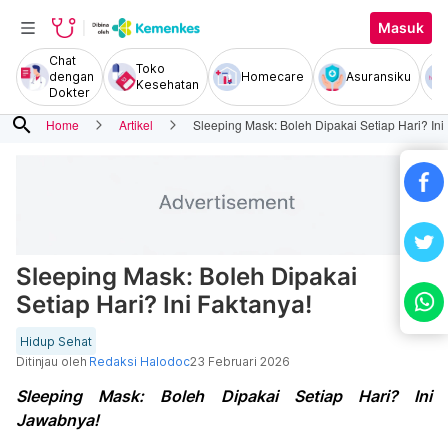
Masuk
Chat
Toko
dengan
Homecare
Asuransiku
Kesehatan
Dokter
search
Home
Artikel
Sleeping Mask: Boleh Dipakai Setiap Hari? Ini
Sleeping Mask: Boleh Dipakai
Setiap Hari? Ini Faktanya!
Hidup Sehat
Ditinjau oleh
Redaksi Halodoc
23 Februari 2026
Sleeping Mask: Boleh Dipakai Setiap Hari? Ini
Jawabnya!