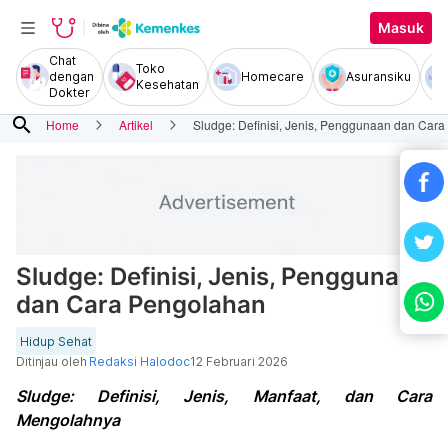
Masuk
Chat
Toko
dengan
Homecare
Asuransiku
Kesehatan
Dokter
search
Home
Artikel
Sludge: Definisi, Jenis, Penggunaan dan Car
Sludge: Definisi, Jenis, Penggunaan
dan Cara Pengolahan
Hidup Sehat
Ditinjau oleh
Redaksi Halodoc
12 Februari 2026
Sludge: Definisi, Jenis, Manfaat, dan Cara
Mengolahnya