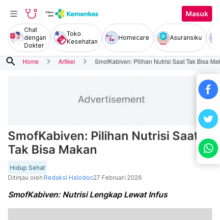
Masuk
Chat
Toko
dengan
Homecare
Asuransiku
Kesehatan
Dokter
search
Home
Artikel
SmofKabiven: Pilihan Nutrisi Saat Tak Bisa Ma
SmofKabiven: Pilihan Nutrisi Saat
Tak Bisa Makan
Hidup Sehat
Ditinjau oleh
Redaksi Halodoc
27 Februari 2026
SmofKabiven: Nutrisi Lengkap Lewat Infus