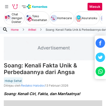
Masuk
Chat
Toko
dengan
Homecare
Asuransiku
Kesehatan
Dokter
search
Home
Artikel
Soang: Kenali Fakta Unik & Perbedaannya dar
Soang: Kenali Fakta Unik &
Perbedaannya dari Angsa
Hidup Sehat
Ditinjau oleh
Redaksi Halodoc
13 Februari 2026
Soang: Kenali Ciri, Fakta, dan Manfaatnya!