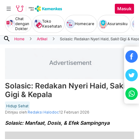
Masuk
Chat
Toko
dengan
Homecare
Asuransiku
Kesehatan
Dokter
search
Home
Artikel
Solasic: Redakan Nyeri Haid, Sakit Gigi & Kep
Solasic: Redakan Nyeri Haid, Sakit
Gigi & Kepala
Hidup Sehat
Ditinjau oleh
Redaksi Halodoc
12 Februari 2026
Solasic: Manfaat, Dosis, & Efek Sampingnya