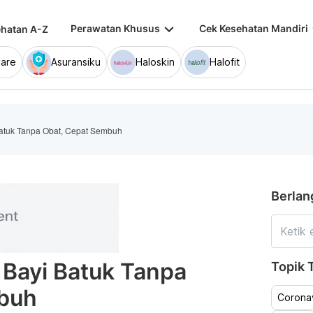
keyboard_arrow_down
keybo
Perawatan Khusus
Cek Kesehatan Mandiri
hatan A-Z
are
Asuransiku
Haloskin
Halofit
Batuk Tanpa Obat, Cepat Sembuh
Berlan
 Bayi Batuk Tanpa
Topik T
buh
Coronav