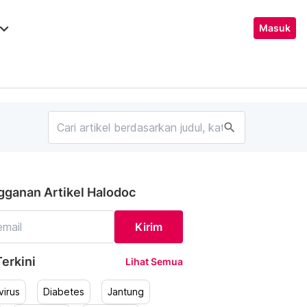
ard_arrow_down
Masuk
search
gganan Artikel Halodoc
Kirim
erkini
Lihat Semua
irus
Diabetes
Jantung