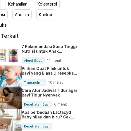
Kehamilan
Kolesterol
nsi
Anemia
Kanker
uksi
 Terkait
7 Rekomendasi Susu Tinggi
Nutrisi untuk Anak
Pengidap Alergi Susu Sapi
11 menit
Alergi Susu
Pilihan Obat Pilek untuk
Bayi yang Biasa Diresepkan
Dokter
10 menit
Transpulmin
Cara Atur Jadwal Tidur agar
Bayi Tidur Nyenyak
6 menit
Kesehatan Bayi
Apa perbedaan Lactacyd
Baby hijau dan biru? Cek
Bedanya
Kesehatan Bayi