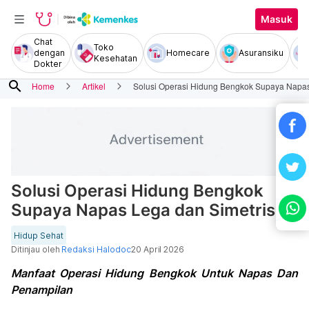
Masuk
Chat
Toko
dengan
Homecare
Asuransiku
Kesehatan
Dokter
search
Home
Artikel
Solusi Operasi Hidung Bengkok Supaya Napas
Solusi Operasi Hidung Bengkok
Supaya Napas Lega dan Simetris
Hidup Sehat
Ditinjau oleh
Redaksi Halodoc
20 April 2026
Manfaat Operasi Hidung Bengkok Untuk Napas Dan
Penampilan