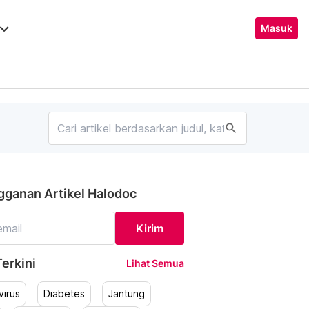
ard_arrow_down
Masuk
search
gganan Artikel Halodoc
Kirim
erkini
Lihat Semua
irus
Diabetes
Jantung