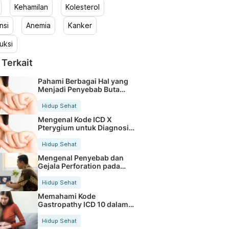
Kehamilan
Kolesterol
nsi
Anemia
Kanker
uksi
 Terkait
Pahami Berbagai Hal yang
Menjadi Penyebab Buta
Warna
Hidup Sehat
Mengenal Kode ICD X
Pterygium untuk Diagnosis
Mata
Hidup Sehat
Mengenal Penyebab dan
Gejala Perforation pada
Tubuh
Hidup Sehat
Memahami Kode
Gastropathy ICD 10 dalam
Rekam Medis Pasien
Hidup Sehat