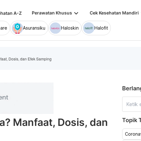
keyboard_arrow_down
keybo
Perawatan Khusus
Cek Kesehatan Mandiri
hatan A-Z
are
Asuransiku
Haloskin
Halofit
faat, Dosis, dan Efek Samping
Berlan
a? Manfaat, Dosis, dan
Topik T
Coronav