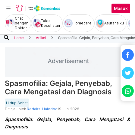
Masuk
Chat
Toko
dengan
Homecare
Asuransiku
Kesehatan
Dokter
search
Home
Artikel
Spasmofilia: Gejala, Penyebab, Cara Mengata
Spasmofilia: Gejala, Penyebab,
Cara Mengatasi dan Diagnosis
Hidup Sehat
Ditinjau oleh
Redaksi Halodoc
19 Juni 2026
Spasmofilia: Gejala, Penyebab, Cara Mengatasi &
Diagnosis