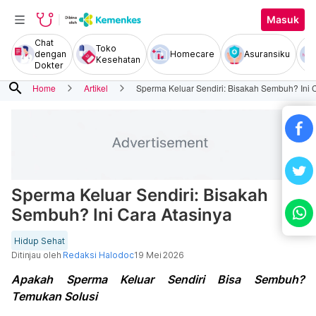
Masuk
Chat
Toko
dengan
Homecare
Asuransiku
Kesehatan
Dokter
search
Home
Artikel
Sperma Keluar Sendiri: Bisakah Sembuh? Ini 
Sperma Keluar Sendiri: Bisakah
Sembuh? Ini Cara Atasinya
Hidup Sehat
Ditinjau oleh
Redaksi Halodoc
19 Mei 2026
Apakah Sperma Keluar Sendiri Bisa Sembuh?
Temukan Solusi