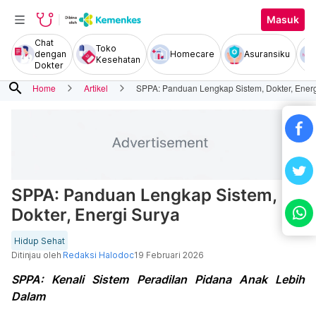
Masuk
Chat
Toko
dengan
Homecare
Asuransiku
Kesehatan
Dokter
search
Home
Artikel
SPPA: Panduan Lengkap Sistem, Dokter, Energ
SPPA: Panduan Lengkap Sistem,
Dokter, Energi Surya
Hidup Sehat
Ditinjau oleh
Redaksi Halodoc
19 Februari 2026
SPPA: Kenali Sistem Peradilan Pidana Anak Lebih
Dalam