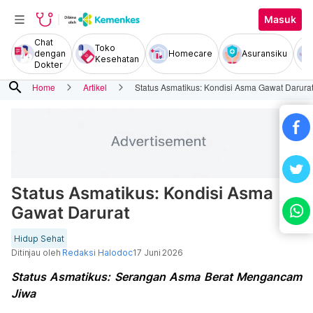
Masuk
Chat
Toko
dengan
Homecare
Asuransiku
Kesehatan
Dokter
search
Home
Artikel
Status Asmatikus: Kondisi Asma Gawat Darura
Status Asmatikus: Kondisi Asma
Gawat Darurat
Hidup Sehat
Ditinjau oleh
Redaksi Halodoc
17 Juni 2026
Status Asmatikus: Serangan Asma Berat Mengancam
Jiwa