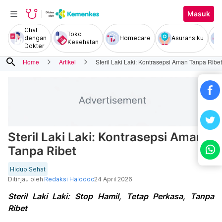
Masuk
Chat
Toko
dengan
Homecare
Asuransiku
Kesehatan
Dokter
search
Home
Artikel
Steril Laki Laki: Kontrasepsi Aman Tanpa Ribet
Steril Laki Laki: Kontrasepsi Aman
Tanpa Ribet
Hidup Sehat
Ditinjau oleh
Redaksi Halodoc
24 April 2026
Steril Laki Laki: Stop Hamil, Tetap Perkasa, Tanpa
Ribet