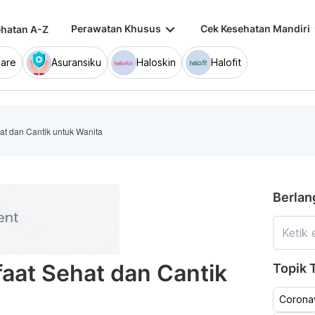
keyboard_arrow_down
keybo
Perawatan Khusus
Cek Kesehatan Mandiri
hatan A-Z
are
Asuransiku
Haloskin
Halofit
at dan Cantik untuk Wanita
Berlan
aat Sehat dan Cantik
Topik T
Coronav