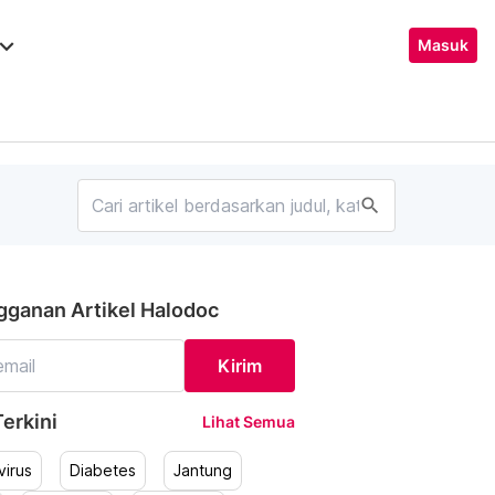
ard_arrow_down
Masuk
search
gganan Artikel Halodoc
Kirim
erkini
Lihat Semua
irus
Diabetes
Jantung