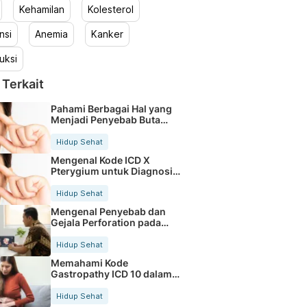
Kehamilan
Kolesterol
nsi
Anemia
Kanker
uksi
 Terkait
Pahami Berbagai Hal yang
Menjadi Penyebab Buta
Warna
Hidup Sehat
Mengenal Kode ICD X
Pterygium untuk Diagnosis
Mata
Hidup Sehat
Mengenal Penyebab dan
Gejala Perforation pada
Tubuh
Hidup Sehat
Memahami Kode
Gastropathy ICD 10 dalam
Rekam Medis Pasien
Hidup Sehat