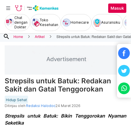
Masuk
Chat
Toko
dengan
Homecare
Asuransiku
Kesehatan
Dokter
search
Home
Artikel
Strepsils untuk Batuk: Redakan Sakit dan Gat
Strepsils untuk Batuk: Redakan
Sakit dan Gatal Tenggorokan
Hidup Sehat
Ditinjau oleh
Redaksi Halodoc
24 Maret 2026
Strepsils untuk Batuk: Bikin Tenggorokan Nyaman
Seketika