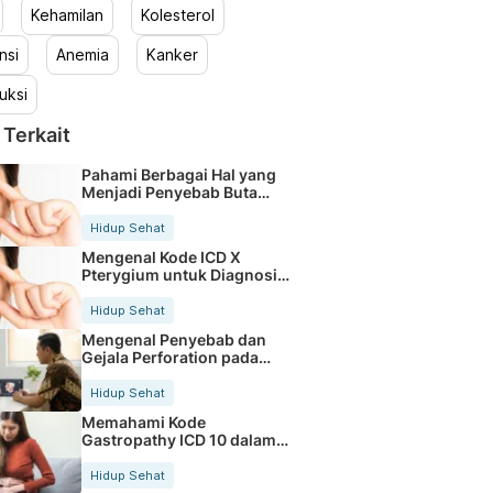
Kehamilan
Kolesterol
nsi
Anemia
Kanker
uksi
 Terkait
Pahami Berbagai Hal yang
Menjadi Penyebab Buta
Warna
Hidup Sehat
Mengenal Kode ICD X
Pterygium untuk Diagnosis
Mata
Hidup Sehat
Mengenal Penyebab dan
Gejala Perforation pada
Tubuh
Hidup Sehat
Memahami Kode
Gastropathy ICD 10 dalam
Rekam Medis Pasien
Hidup Sehat