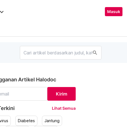
ard_arrow_down
Masuk
search
gganan Artikel Halodoc
Kirim
erkini
Lihat Semua
irus
Diabetes
Jantung