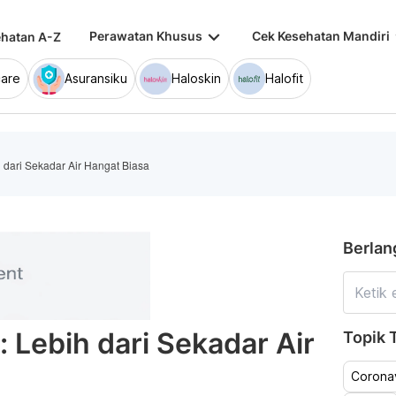
keyboard_arrow_down
keybo
Perawatan Khusus
Cek Kesehatan Mandiri
hatan A-Z
are
Asuransiku
Haloskin
Halofit
dari Sekadar Air Hangat Biasa
Berlan
Lebih dari Sekadar Air
Topik T
Coronav