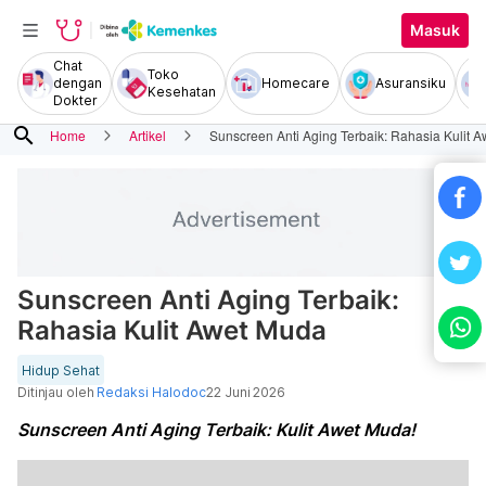
Masuk
Chat
Toko
dengan
Homecare
Asuransiku
Kesehatan
Dokter
search
Home
Artikel
Sunscreen Anti Aging Terbaik: Rahasia Kulit 
Sunscreen Anti Aging Terbaik:
Rahasia Kulit Awet Muda
Hidup Sehat
Ditinjau oleh
Redaksi Halodoc
22 Juni 2026
Sunscreen Anti Aging Terbaik: Kulit Awet Muda!