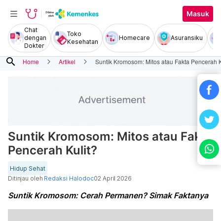
Masuk
Chat
Toko
dengan
Homecare
Asuransiku
Kesehatan
Dokter
search
Home
Artikel
Suntik Kromosom: Mitos atau Fakta Pencerah K
Suntik Kromosom: Mitos atau Fakta
Pencerah Kulit?
Hidup Sehat
Ditinjau oleh
Redaksi Halodoc
02 April 2026
Suntik Kromosom: Cerah Permanen? Simak Faktanya