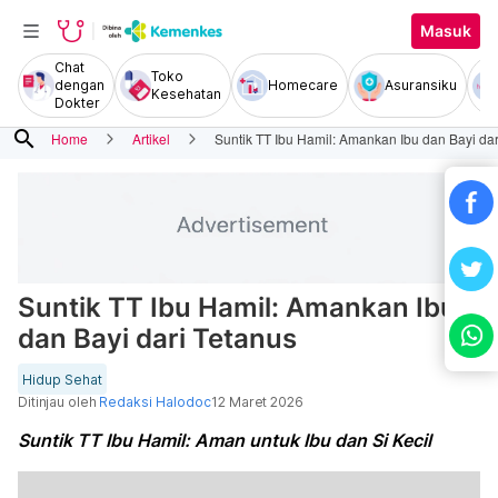
Masuk
Chat
Toko
dengan
Homecare
Asuransiku
Kesehatan
Dokter
search
Home
Artikel
Suntik TT Ibu Hamil: Amankan Ibu dan Bayi dar
Suntik TT Ibu Hamil: Amankan Ibu
dan Bayi dari Tetanus
Hidup Sehat
Ditinjau oleh
Redaksi Halodoc
12 Maret 2026
Suntik TT Ibu Hamil: Aman untuk Ibu dan Si Kecil