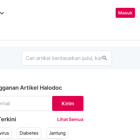
ard_arrow_down
Masuk
search
gganan Artikel Halodoc
Kirim
erkini
Lihat Semua
irus
Diabetes
Jantung