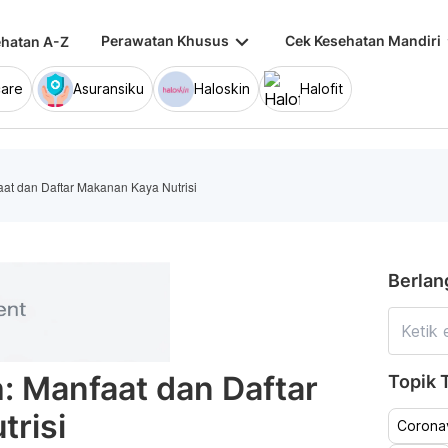
keyboard_arrow_down
keybo
Perawatan Khusus
Cek Kesehatan Mandiri
hatan A-Z
are
Asuransiku
Haloskin
Halofit
at dan Daftar Makanan Kaya Nutrisi
Berlan
: Manfaat dan Daftar
Topik T
risi
Coronav