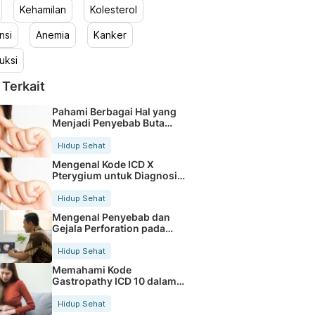
Kehamilan
Kolesterol
nsi
Anemia
Kanker
uksi
 Terkait
Pahami Berbagai Hal yang
Menjadi Penyebab Buta
Warna
Hidup Sehat
Mengenal Kode ICD X
Pterygium untuk Diagnosis
Mata
Hidup Sehat
Mengenal Penyebab dan
Gejala Perforation pada
Tubuh
Hidup Sehat
Memahami Kode
Gastropathy ICD 10 dalam
Rekam Medis Pasien
Hidup Sehat