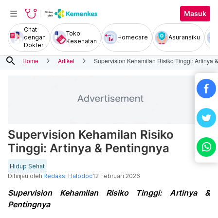
Masuk
Chat
Toko
dengan
Homecare
Asuransiku
Kesehatan
Dokter
search
Home
Artikel
Supervision Kehamilan Risiko Tinggi: Artinya 
Supervision Kehamilan Risiko
Tinggi: Artinya & Pentingnya
Hidup Sehat
Ditinjau oleh
Redaksi Halodoc
12 Februari 2026
Supervision Kehamilan Risiko Tinggi: Artinya &
Pentingnya