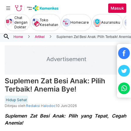
Masuk
Chat
Toko
dengan
Homecare
Asuransiku
Kesehatan
Dokter
search
Home
Artikel
Suplemen Zat Besi Anak: Pilih Terbaik! Anemia
Suplemen Zat Besi Anak: Pilih
Terbaik! Anemia Bye!
Hidup Sehat
Ditinjau oleh
Redaksi Halodoc
10 Juni 2026
Suplemen Zat Besi Anak: Pilih yang Tepat, Cegah
Anemia!