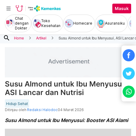
Masuk
Chat
Toko
dengan
Homecare
Asuransiku
Kesehatan
Dokter
search
Home
Artikel
Susu Almond untuk Ibu Menyusui, ASI Lancar d
Susu Almond untuk Ibu Menyusui,
ASI Lancar dan Nutrisi
Hidup Sehat
Ditinjau oleh
Redaksi Halodoc
04 Maret 2026
Susu Almond untuk Ibu Menyusui: Booster ASI Alami