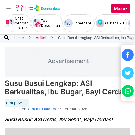
Masuk
Chat
Toko
dengan
Homecare
Asuransiku
Kesehatan
Dokter
search
Home
Artikel
Susu Busui Lengkap: ASI Berkualitas, Ibu Buga
Susu Busui Lengkap: ASI
Berkualitas, Ibu Bugar, Bayi Cerdas
Hidup Sehat
Ditinjau oleh
Redaksi Halodoc
26 Februari 2026
Susu Busui: ASI Deras, Ibu Sehat, Bayi Cerdas!