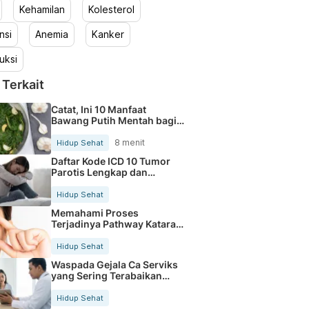
Kehamilan
Kolesterol
nsi
Anemia
Kanker
uksi
 Terkait
Catat, Ini 10 Manfaat
Bawang Putih Mentah bagi
Tubuh
8 menit
Hidup Sehat
Daftar Kode ICD 10 Tumor
Parotis Lengkap dan
Terbaru
Hidup Sehat
Memahami Proses
Terjadinya Pathway Katarak
Secara Jelas
Hidup Sehat
Waspada Gejala Ca Serviks
yang Sering Terabaikan
Sejak Dini
Hidup Sehat