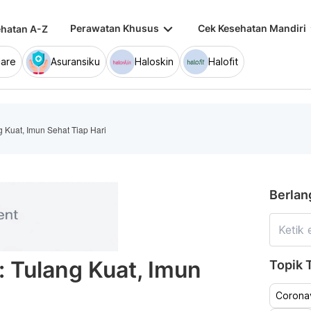
keyboard_arrow_down
keybo
Perawatan Khusus
Cek Kesehatan Mandiri
hatan A-Z
are
Asuransiku
Haloskin
Halofit
 Kuat, Imun Sehat Tiap Hari
Berlan
 Tulang Kuat, Imun
Topik T
Coronav