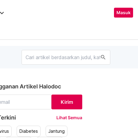
ard_arrow_down
Masuk
search
gganan Artikel Halodoc
Kirim
erkini
Lihat Semua
irus
Diabetes
Jantung