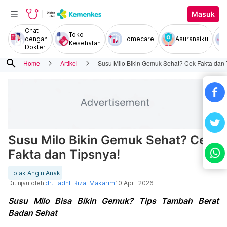
Masuk
Chat
Toko
dengan
Homecare
Asuransiku
Kesehatan
Dokter
search
Home
Artikel
Susu Milo Bikin Gemuk Sehat? Cek Fakta dan 
Susu Milo Bikin Gemuk Sehat? Cek
Fakta dan Tipsnya!
Tolak Angin Anak
Ditinjau oleh
dr. Fadhli Rizal Makarim
10 April 2026
Susu Milo Bisa Bikin Gemuk? Tips Tambah Berat
Badan Sehat