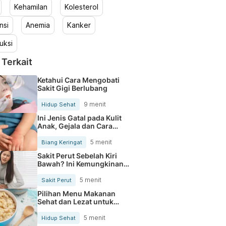
Kehamilan
Kolesterol
nsi
Anemia
Kanker
uksi
 Terkait
Ketahui Cara Mengobati
Sakit Gigi Berlubang
9 menit
Hidup Sehat
Ini Jenis Gatal pada Kulit
Anak, Gejala dan Cara
Mengobatinya
5 menit
Biang Keringat
Sakit Perut Sebelah Kiri
Bawah? Ini Kemungkinan
Penyebabnya
5 menit
Sakit Perut
Pilihan Menu Makanan
Sehat dan Lezat untuk
Mengurangi Kolesterol
5 menit
Hidup Sehat