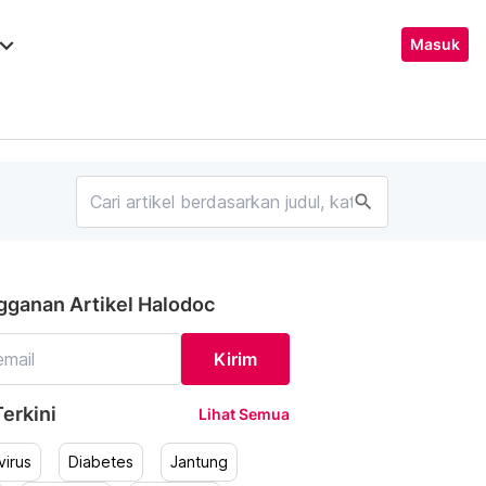
ard_arrow_down
Masuk
search
gganan Artikel Halodoc
Kirim
erkini
Lihat Semua
irus
Diabetes
Jantung