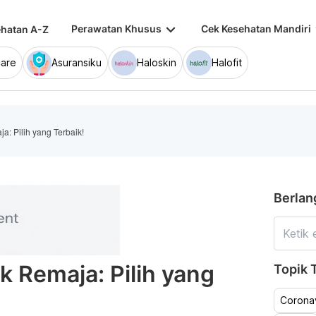
keyboard_arrow_down
keybo
Perawatan Khusus
Cek Kesehatan Mandiri
hatan A-Z
are
Asuransiku
Haloskin
Halofit
a: Pilih yang Terbaik!
Berlan
k Remaja: Pilih yang
Topik T
Coronav