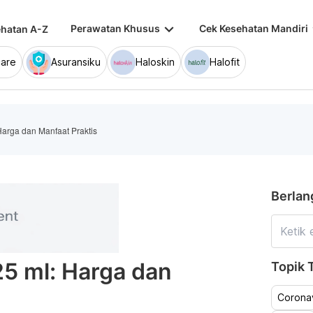
keyboard_arrow_down
keybo
Perawatan Khusus
Cek Kesehatan Mandiri
hatan A-Z
are
Asuransiku
Haloskin
Halofit
Harga dan Manfaat Praktis
Berlan
25 ml: Harga dan
Topik T
Coronav