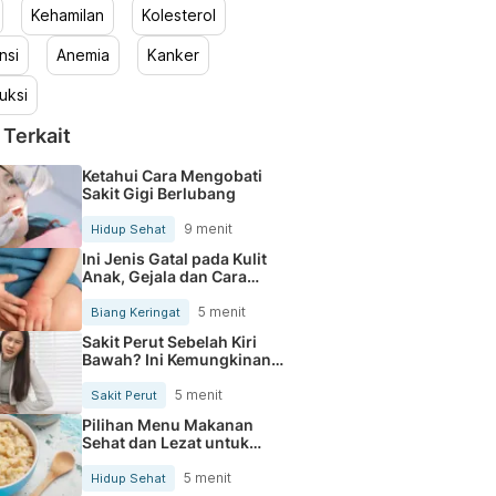
Kehamilan
Kolesterol
nsi
Anemia
Kanker
uksi
 Terkait
Ketahui Cara Mengobati
Sakit Gigi Berlubang
9 menit
Hidup Sehat
Ini Jenis Gatal pada Kulit
Anak, Gejala dan Cara
Mengobatinya
5 menit
Biang Keringat
Sakit Perut Sebelah Kiri
Bawah? Ini Kemungkinan
Penyebabnya
5 menit
Sakit Perut
Pilihan Menu Makanan
Sehat dan Lezat untuk
Mengurangi Kolesterol
5 menit
Hidup Sehat