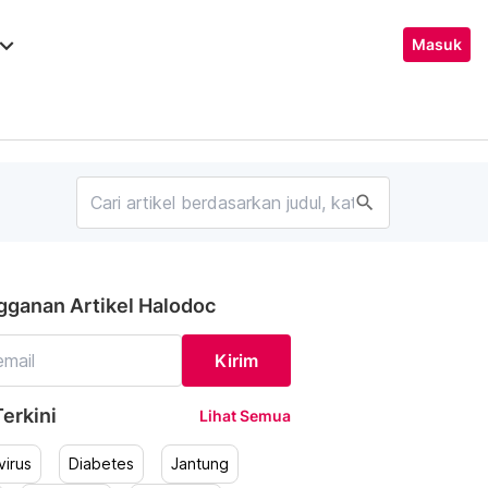
ard_arrow_down
Masuk
search
gganan Artikel Halodoc
Kirim
erkini
Lihat Semua
irus
Diabetes
Jantung