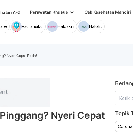
keyboard_arrow_down
keybo
Perawatan Khusus
Cek Kesehatan Mandiri
hatan A-Z
are
Asuransiku
Haloskin
Halofit
ang? Nyeri Cepat Reda!
Berlan
 Pinggang? Nyeri Cepat
Topik T
Coronav