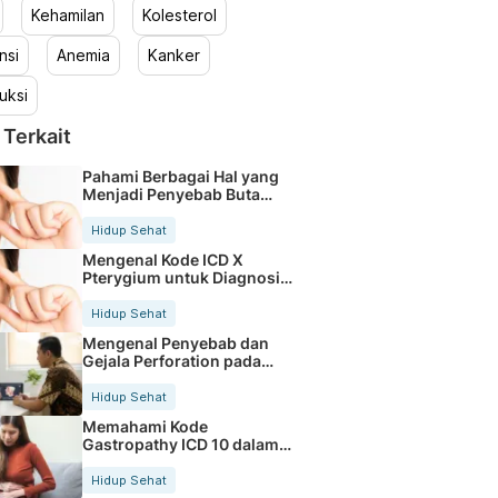
Kehamilan
Kolesterol
nsi
Anemia
Kanker
uksi
 Terkait
Pahami Berbagai Hal yang
Menjadi Penyebab Buta
Warna
Hidup Sehat
Mengenal Kode ICD X
Pterygium untuk Diagnosis
Mata
Hidup Sehat
Mengenal Penyebab dan
Gejala Perforation pada
Tubuh
Hidup Sehat
Memahami Kode
Gastropathy ICD 10 dalam
Rekam Medis Pasien
Hidup Sehat