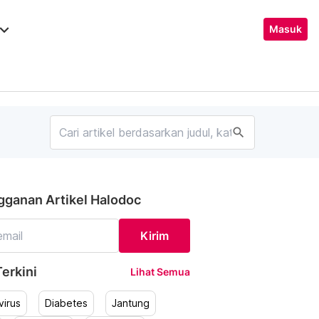
ard_arrow_down
Masuk
search
gganan Artikel Halodoc
Kirim
erkini
Lihat Semua
irus
Diabetes
Jantung