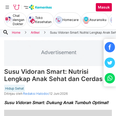
Masuk
Chat
Toko
dengan
Homecare
Asuransiku
Kesehatan
Dokter
search
Home
Artikel
Susu Vidoran Smart: Nutrisi Lengkap Anak Se
Susu Vidoran Smart: Nutrisi
Lengkap Anak Sehat dan Cerdas
Hidup Sehat
Ditinjau oleh
Redaksi Halodoc
12 Juni 2026
Susu Vidoran Smart: Dukung Anak Tumbuh Optimal!