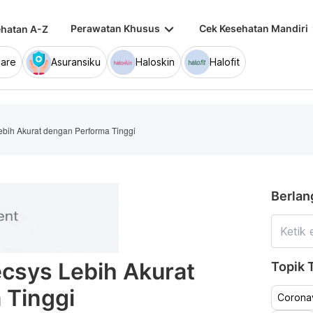
keyboard_arrow_down
keybo
Perawatan Khusus
Cek Kesehatan Mandiri
hatan A-Z
are
Asuransiku
Haloskin
Halofit
ebih Akurat dengan Performa Tinggi
Berlan
csys Lebih Akurat
Topik T
 Tinggi
Coronav