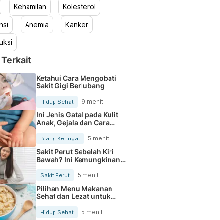
Kehamilan
Kolesterol
nsi
Anemia
Kanker
uksi
 Terkait
Ketahui Cara Mengobati
Sakit Gigi Berlubang
9 menit
Hidup Sehat
Ini Jenis Gatal pada Kulit
Anak, Gejala dan Cara
Mengobatinya
5 menit
Biang Keringat
Sakit Perut Sebelah Kiri
Bawah? Ini Kemungkinan
Penyebabnya
5 menit
Sakit Perut
Pilihan Menu Makanan
Sehat dan Lezat untuk
Mengurangi Kolesterol
5 menit
Hidup Sehat