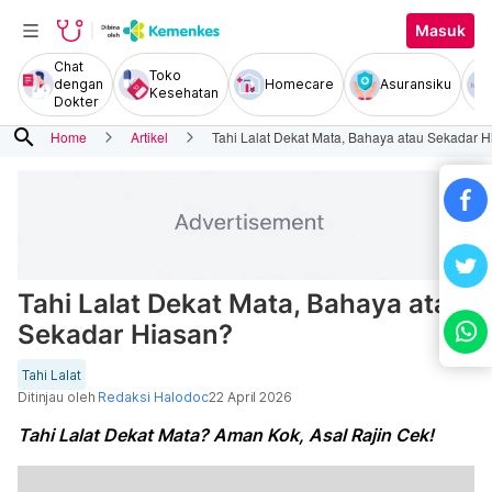
Masuk
Chat
Toko
dengan
Homecare
Asuransiku
Kesehatan
Dokter
search
Home
Artikel
Tahi Lalat Dekat Mata, Bahaya atau Sekadar 
Tahi Lalat Dekat Mata, Bahaya atau
Sekadar Hiasan?
Tahi Lalat
Ditinjau oleh
Redaksi Halodoc
22 April 2026
Tahi Lalat Dekat Mata? Aman Kok, Asal Rajin Cek!