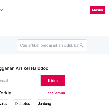
ard_arrow_down
Masuk
search
gganan Artikel Halodoc
Kirim
erkini
Lihat Semua
irus
Diabetes
Jantung