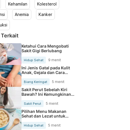
Kehamilan
Kolesterol
nsi
Anemia
Kanker
uksi
 Terkait
Ketahui Cara Mengobati
Sakit Gigi Berlubang
9 menit
Hidup Sehat
Ini Jenis Gatal pada Kulit
Anak, Gejala dan Cara
Mengobatinya
5 menit
Biang Keringat
Sakit Perut Sebelah Kiri
Bawah? Ini Kemungkinan
Penyebabnya
5 menit
Sakit Perut
Pilihan Menu Makanan
Sehat dan Lezat untuk
Mengurangi Kolesterol
5 menit
Hidup Sehat