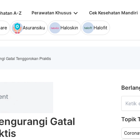
keyboard_arrow_down
keybo
Perawatan Khusus
Cek Kesehatan Mandiri
hatan A-Z
are
Asuransiku
Haloskin
Halofit
ngi Gatal Tenggorokan Praktis
Berlan
Mengurangi Gatal
Topik T
ktis
Coronav