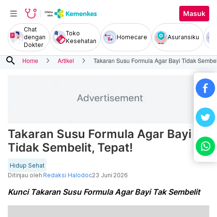
Masuk
Chat
Toko
dengan
Homecare
Asuransiku
Kesehatan
Dokter
search
Home
Artikel
Takaran Susu Formula Agar Bayi Tidak Sembeli
Takaran Susu Formula Agar Bayi
Tidak Sembelit, Tepat!
Hidup Sehat
Ditinjau oleh
Redaksi Halodoc
23 Juni 2026
Kunci Takaran Susu Formula Agar Bayi Tak Sembelit