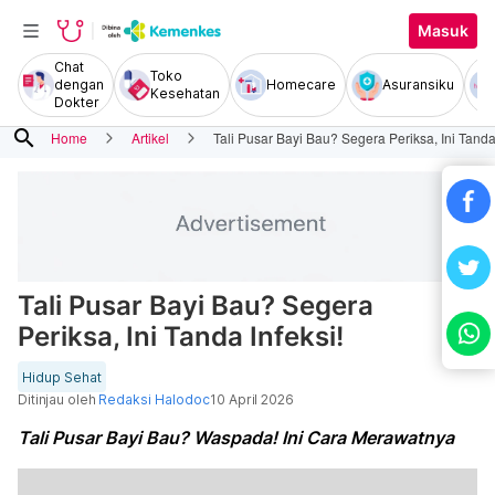
Masuk
Chat
Toko
dengan
Homecare
Asuransiku
Kesehatan
Dokter
search
Home
Artikel
Tali Pusar Bayi Bau? Segera Periksa, Ini Tanda 
Tali Pusar Bayi Bau? Segera
Periksa, Ini Tanda Infeksi!
Hidup Sehat
Ditinjau oleh
Redaksi Halodoc
10 April 2026
Tali Pusar Bayi Bau? Waspada! Ini Cara Merawatnya