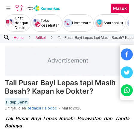
Masuk
Chat
Toko
dengan
Homecare
Asuransiku
Kesehatan
Dokter
search
Home
Artikel
Tali Pusar Bayi Lepas tapi Masih Basah? Kapa
Tali Pusar Bayi Lepas tapi Masih
Basah? Kapan ke Dokter?
Hidup Sehat
Ditinjau oleh
Redaksi Halodoc
17 Maret 2026
Tali Pusar Bayi Lepas Basah: Perawatan dan Tanda
Bahaya