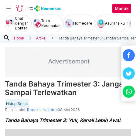
Masuk
Chat
Toko
dengan
Homecare
Asuransiku
Kesehatan
Dokter
search
Home
Artikel
Tanda Bahaya Trimester 3: Jangan Sampai Te
Tanda Bahaya Trimester 3: Jangan
Sampai Terlewatkan
Hidup Sehat
Ditinjau oleh
Redaksi Halodoc
08 Mei 2026
Tanda Bahaya Trimester 3: Yuk, Kenali Lebih Awal.