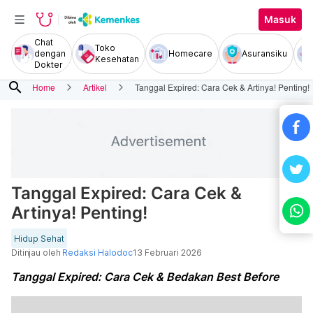
Masuk
Chat
Toko
dengan
Homecare
Asuransiku
Kesehatan
Dokter
search
Home
Artikel
Tanggal Expired: Cara Cek & Artinya! Penting!
Tanggal Expired: Cara Cek &
Artinya! Penting!
Hidup Sehat
Ditinjau oleh
Redaksi Halodoc
13 Februari 2026
Tanggal Expired: Cara Cek & Bedakan Best Before