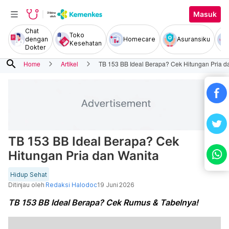
Masuk
Chat
Toko
dengan
Homecare
Asuransiku
Kesehatan
Dokter
search
Home
Artikel
TB 153 BB Ideal Berapa? Cek Hitungan Pria d
TB 153 BB Ideal Berapa? Cek
Hitungan Pria dan Wanita
Hidup Sehat
Ditinjau oleh
Redaksi Halodoc
19 Juni 2026
TB 153 BB Ideal Berapa? Cek Rumus & Tabelnya!