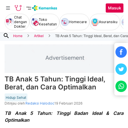
Masuk
Chat
Toko
dengan
Homecare
Asuransiku
Kesehatan
Dokter
search
Home
Artikel
TB Anak 5 Tahun: Tinggi Ideal, Berat, dan Car
TB Anak 5 Tahun: Tinggi Ideal,
Berat, dan Cara Optimalkan
Hidup Sehat
Ditinjau oleh
Redaksi Halodoc
19 Februari 2026
TB Anak 5 Tahun: Tinggi Badan Ideal & Cara
Optimalkan