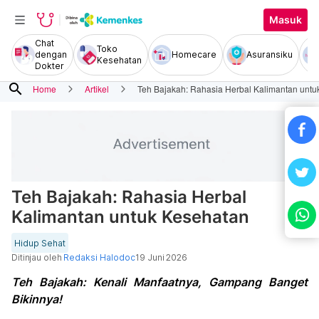
Masuk
Chat
Toko
dengan
Homecare
Asuransiku
Kesehatan
Dokter
search
Home
Artikel
Teh Bajakah: Rahasia Herbal Kalimantan untu
Teh Bajakah: Rahasia Herbal
Kalimantan untuk Kesehatan
Hidup Sehat
Ditinjau oleh
Redaksi Halodoc
19 Juni 2026
Teh Bajakah: Kenali Manfaatnya, Gampang Banget
Bikinnya!