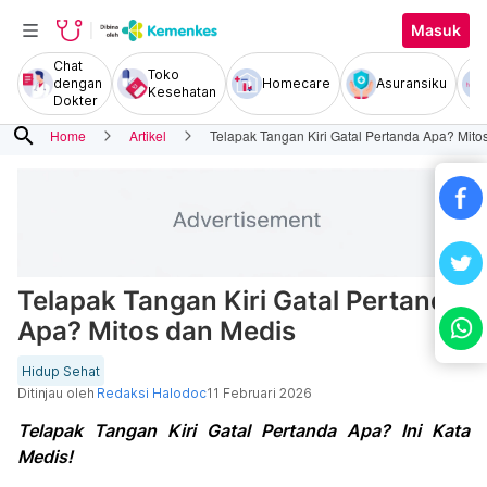
Masuk
Chat
Toko
dengan
Homecare
Asuransiku
Kesehatan
Dokter
search
Home
Artikel
Telapak Tangan Kiri Gatal Pertanda Apa? Mito
Telapak Tangan Kiri Gatal Pertanda
Apa? Mitos dan Medis
Hidup Sehat
Ditinjau oleh
Redaksi Halodoc
11 Februari 2026
Telapak Tangan Kiri Gatal Pertanda Apa? Ini Kata
Medis!