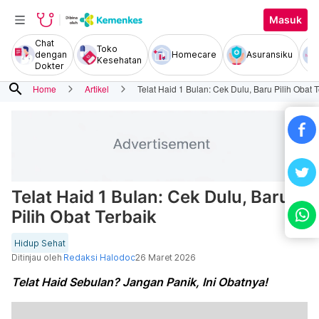
Masuk
Chat
Toko
dengan
Homecare
Asuransiku
Kesehatan
Dokter
search
Home
Artikel
Telat Haid 1 Bulan: Cek Dulu, Baru Pilih Obat 
Telat Haid 1 Bulan: Cek Dulu, Baru
Pilih Obat Terbaik
Hidup Sehat
Ditinjau oleh
Redaksi Halodoc
26 Maret 2026
Telat Haid Sebulan? Jangan Panik, Ini Obatnya!